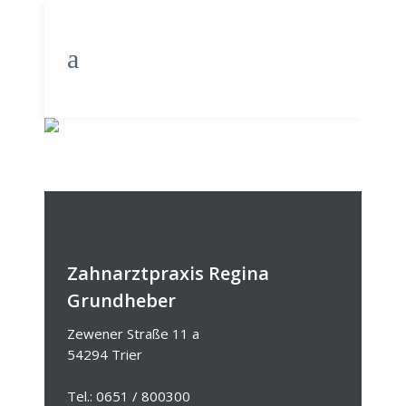
TOOLS
Zahnarztpraxis Regina
Grundheber
Zewener Straße 11 a
54294 Trier
Tel.: 0651 / 800300