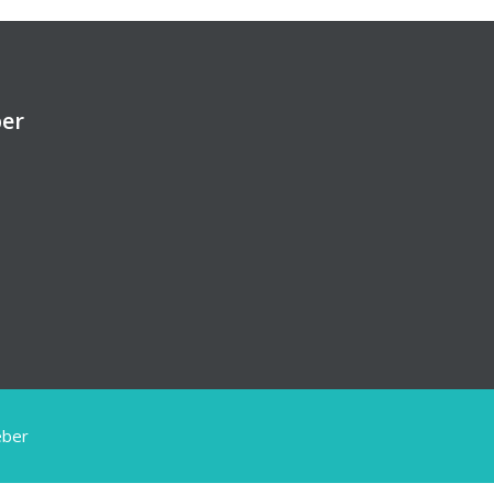
ber
eber