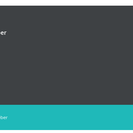
ber
eber