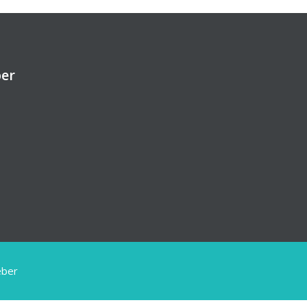
ber
eber