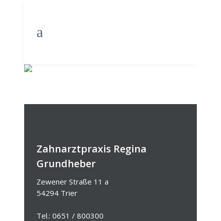
CLOS
Zahnarztpraxis Regina
Grundheber
Zewener Straße 11 a
54294 Trier
Tel.: 0651 / 800300