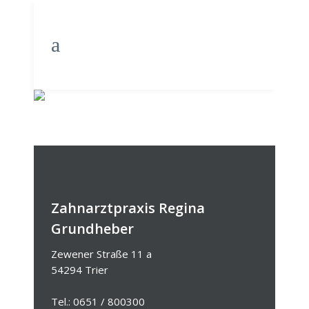
BUERSTE
Zahnarztpraxis Regina
Grundheber
Zewener Straße 11 a
54294 Trier
Tel.: 0651 / 800300