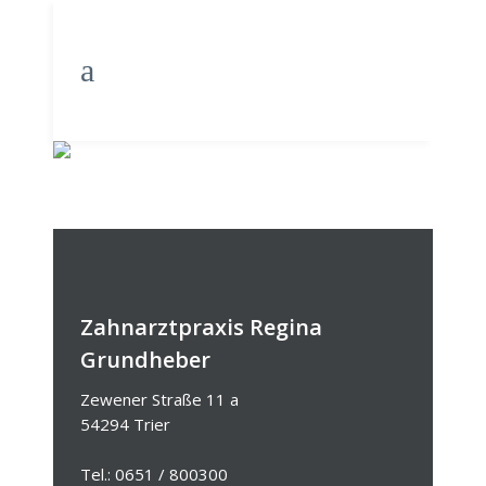
IMPLANT
Zahnarztpraxis Regina
Grundheber
Zewener Straße 11 a
54294 Trier
Tel.: 0651 / 800300